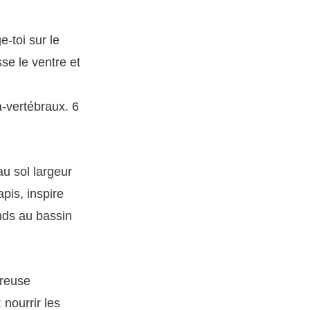
-toi sur le
sse le ventre et
-vertébraux. 6
u sol largeur
pis, inspire
ends au bassin
creuse
 nourrir les