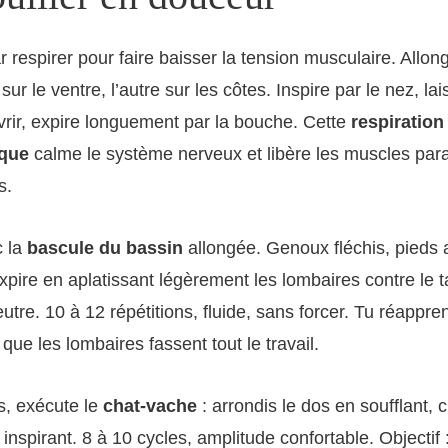
espirer pour faire baisser la tension musculaire. Allonge
ur le ventre, l’autre sur les côtes. Inspire par le nez, lai
uvrir, expire longuement par la bouche. Cette
respiration
que
calme le système nerveux et libère les muscles para
s.
c la
bascule du bassin
allongée. Genoux fléchis, pieds a
pire en aplatissant légèrement les lombaires contre le ta
utre. 10 à 12 répétitions, fluide, sans forcer. Tu réappr
que les lombaires fassent tout le travail.
s, exécute le
chat-vache
: arrondis le dos en soufflant, 
nspirant. 8 à 10 cycles, amplitude confortable. Objectif :