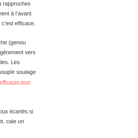
tu rapproches
ment à l’avant
 c’est efficace.
rche (genou
légèrement vers
ndes. Les
ssouplir soulage
 efficaces pour
oux écartés si
t, cale un