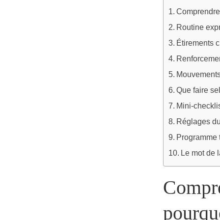
Comprendre v
Routine expr
Étirements ci
Renforcement
Mouvements 
Que faire se
Mini-checklis
Réglages du 
Programme ty
Le mot de l
Compren
pourquo