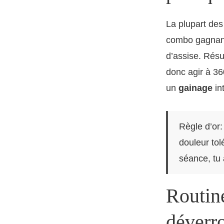
La plupart de
combo gagnant 
d’assise. Résul
donc agir à 36
un
gainage
int
Règle d’or:
douleur tol
séance, tu 
Routin
déverro