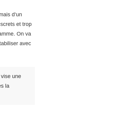
 mais d’un
crets et trop
lamme. On va
stabiliser avec
 vise une
s la