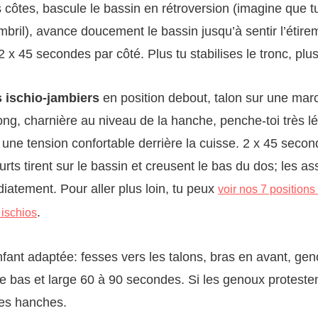
 côtes, bascule le bassin en rétroversion (imagine que 
mbril), avance doucement le bassin jusqu’à sentir l’étire
 x 45 secondes par côté. Plus tu stabilises le tronc, plus
 ischio-jambiers
en position debout, talon sur une ma
ong, charnière au niveau de la hanche, penche-toi très 
à une tension confortable derrière la cuisse. 2 x 45 seco
urts tirent sur le bassin et creusent le bas du dos; les a
atement. Pour aller plus loin, tu peux
voir nos 7 positions
.
 ischios
nfant adaptée: fesses vers les talons, bras en avant, gen
e bas et large 60 à 90 secondes. Si les genoux protesten
les hanches.