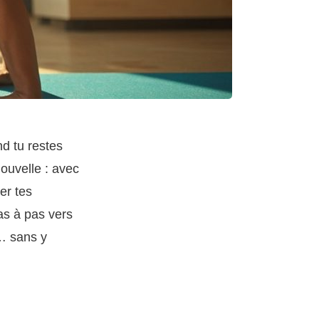
d tu restes
ouvelle : avec
er tes
pas à pas vers
s… sans y