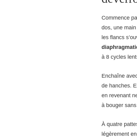
Commence par r
dos, une main s
les flancs s’o
diaphragmati
à 8 cycles lent
Enchaîne ave
de hanches. Ex
en revenant ne
à bouger sans 
À quatre patte
légèrement en i