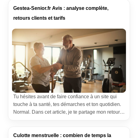
vite sur pied sans sacrifier la qualité de tes
entraînements. Je te partage ici ce que j’observe
Gestea-Senior.fr Avis : analyse complète,
au quotidien […]
retours clients et tarifs
Tu hésites avant de faire confiance à un site qui
touche à ta santé, tes démarches et ton quotidien.
Normal. Dans cet article, je te partage mon retour
de coach — simple, humain, concret — sur
Gestea‑Senior.fr. Tu vas trouver un
Gestea‑Senior.fr avis clair, des retours
Culotte menstruelle : combien de temps la