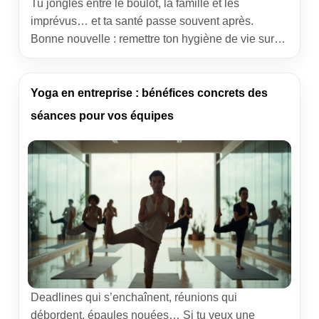
Tu jongles entre le boulot, la famille et les
imprévus… et ta santé passe souvent après.
Bonne nouvelle : remettre ton hygiène de vie sur
les rails n’exige ni perfection, ni routines
impossibles. Avec 13 conseils simples, concrets et
testés sur le terrain, tu peux retrouver de l’énergie,
Yoga en entreprise : bénéfices concrets des
stabiliser ton poids et te sentir bien […]
séances pour vos équipes
Deadlines qui s’enchaînent, réunions qui
débordent, épaules nouées… Si tu veux une