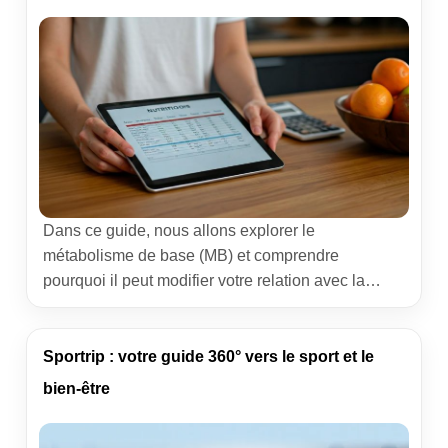
Dans ce guide, nous allons explorer le
métabolisme de base (MB) et comprendre
pourquoi il peut modifier votre relation avec la
nourriture. Connaître ce chiffre clé vous aide à
calibrer vos besoins caloriques et à planifier une
nutrition qui respecte votre corps et vos objectifs.
Sportrip : votre guide 360° vers le sport et le
En tant que coach, j’accompagne mes clientes pas
bien-être
à pas, […]