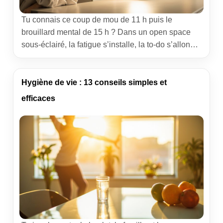
Tu connais ce coup de mou de 11 h puis le
brouillard mental de 15 h ? Dans un open space
sous-éclairé, la fatigue s’installe, la to-do s’allonge,
et ta motivation glisse. Bonne nouvelle : il existe un
levier simple et prouvé pour reprendre la main sur
ton focus. En intégrant la luminothérapie à ta […]
Hygiène de vie : 13 conseils simples et
efficaces