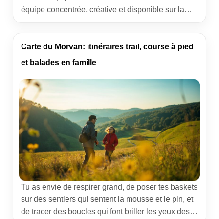
équipe concentrée, créative et disponible sur la
durée, arrête de « serrer les dents ». Mets en place
des séances de yoga en entreprise. C’est simple,
adaptable, et surtout terriblement efficace pour le
Carte du Morvan: itinéraires trail, course à pied
bien-être au travail comme pour la performance.
et balades en famille
Pourquoi le yoga […]
Tu as envie de respirer grand, de poser tes baskets
sur des sentiers qui sentent la mousse et le pin, et
de tracer des boucles qui font briller les yeux des