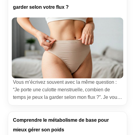
d’utilisatrices et une mise au point sur les “tarifs”
garder selon votre flux ?
[…]
Vous m’écrivez souvent avec la même question :
“Je porte une culotte menstruelle, combien de
temps je peux la garder selon mon flux ?”. Je vous
comprends. Quand on bouge, qu’on travaille, qu’on
s’entraîne, on veut du confort et zéro stress. Ce
guide vous accompagne, sans tabou, pour calibrer
Comprendre le métabolisme de base pour
votre temps de port, choisir la […]
mieux gérer son poids