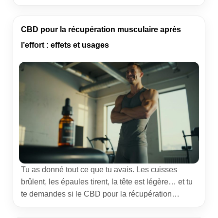
enfants ? La carte du Morvan est ton meilleur
repère. Je t’emmène dans ce massif bourguignon
que j’adore coacher : itinéraires trail, footing facile,
CBD pour la récupération musculaire après
spots famille, […]
l’effort : effets et usages
Tu as donné tout ce que tu avais. Les cuisses
brûlent, les épaules tirent, la tête est légère… et tu
te demandes si le CBD pour la récupération
musculaire après l’effort peut t’aider à revenir plus