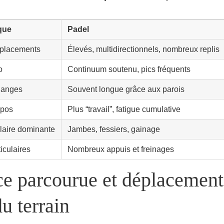
que
Padel
éplacements
Élevés, multidirectionnels, nombreux replis
o
Continuum soutenu, pics fréquents
hanges
Souvent longue grâce aux parois
epos
Plus “travail”, fatigue cumulative
aire dominante
Jambes, fessiers, gainage
iculaires
Nombreux appuis et freinages
e parcourue et déplacements
du terrain