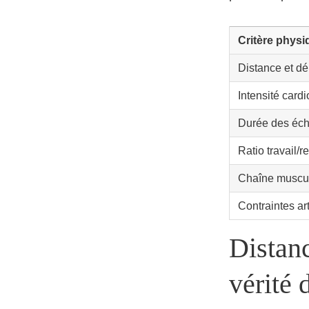
Critère physi
Distance et d
Intensité cardi
Durée des éc
Ratio travail/r
Chaîne muscul
Contraintes art
Distanc
vérité 