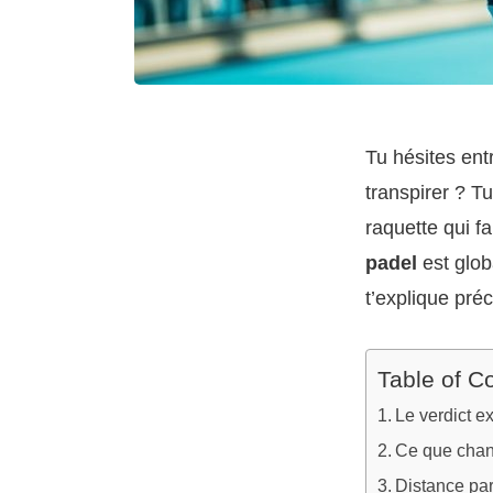
Tu hésites entr
transpirer ? Tu
raquette qui fa
padel
est glob
t’explique pré
Table of C
Le verdict e
Ce que chang
Distance par