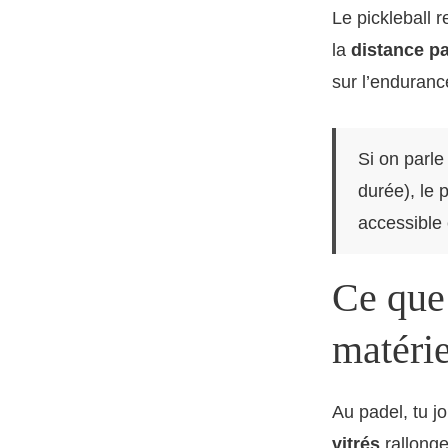
Le pickleball r
la
distance p
sur l’enduranc
Si on parl
durée), le p
accessible 
Ce que 
matérie
Au padel, tu j
vitrés
rallonge