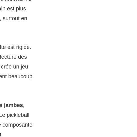
ain est plus
, surtout en
te est rigide.
 lecture des
) crée un jeu
dent beaucoup
es jambes
,
Le pickleball
une composante
t.