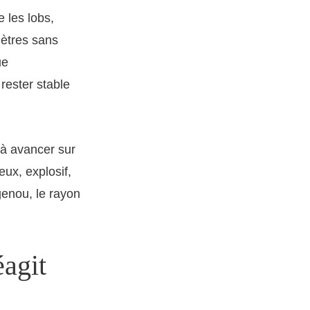
e les lobs,
mètres sans
ue
rester stable
e à avancer sur
eux, explosif,
genou, le rayon
éagit