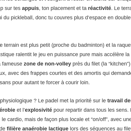
p sur tes
appuis
, ton placement et ta
réactivité
. Le terr
i du pickleball, donc tu couvres plus d’espace en double
le terrain est plus petit (proche du badminton) et la raquet
astique ralentit le jeu en puissance pure mais accélère la
La fameuse
zone de non-volley
près du filet (la “kitchen”
ux, avec des frappes courtes et des amortis qui deman
 sans pour autant te forcer à courir loin.
ysiologique ? Le padel met la priorité sur le
travail d
érobie
et l’
explosivité
pour repartir dans tous les sens. 
si le cardio, mais de façon plus locale et “on/off”, avec 
 de
filière anaérobie lactique
lors des séquences au file