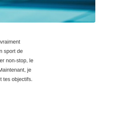
a vraiment
un sport de
ger non-stop, le
Maintenant, je
 tes objectifs.