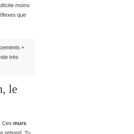
ollicite moins
éflexes que
acements +
este très
, le
s. Ces
murs
ue rebond. Tu