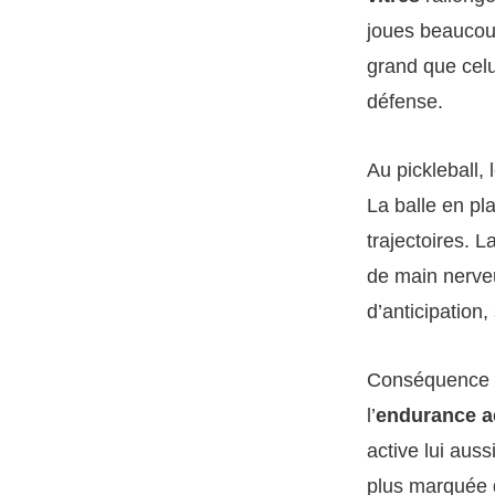
joues beaucou
grand que celu
défense.
Au pickleball, 
La balle en pl
trajectoires. 
de main nerve
d’anticipation,
Conséquence ph
l’
endurance a
active lui aus
plus marquée