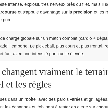
este intense, explosif, très nerveux près du filet, mais il s
arcourue
et s’appuie davantage sur la
précision
et les r
e pure.
e de charge globale sur un match complet (cardio + dépl
adel l’emporte. Le pickleball, plus court et plus frontal, r
et fun, avec une intensité ponctuelle élevée.
changent vraiment le terrain
l et les règles
oues dans un “boîte” avec des parois vitrées et grillagée
nt les échanges et t’obligent à rester en alerte sur chaq