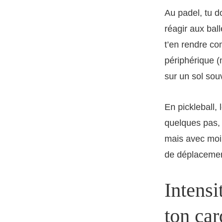
Au padel, tu do
réagir aux bal
t’en rendre c
périphérique (m
sur un sol souv
En pickleball, 
quelques pas, à
mais avec moin
de déplacement
Intens
ton car