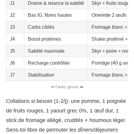
J1
Draine & relance la satiété
Skyr + fruits rouges
J2
Bas IG, fibres hautes
Omelette 2 œufs + é
J3
Carbs ciblés
Fromage blanc + flo
J4
Boost protéines
Shake protéiné + 
J5
Satiété maximale
Skyr + poire + noix 
J6
Recharge contrôlée
Porridge (40 g avoin
J7
Stabilisation
Fromage blanc + kiw
Collations si besoin (1-2/j): une pomme, 1 poignée
de fruits rouges, 1 yaourt grec 0%, 1 œuf dur, 1
stick de fromage allégé, crudités + houmous léger.
Sens-toi libre de permuter les dîners/déjeuners