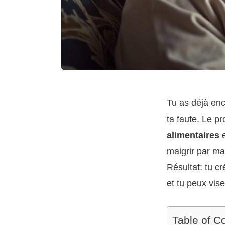
Tu as déjà enc
ta faute. Le p
alimentaires
e
maigrir par ma
Résultat: tu c
et tu peux vis
Table of C