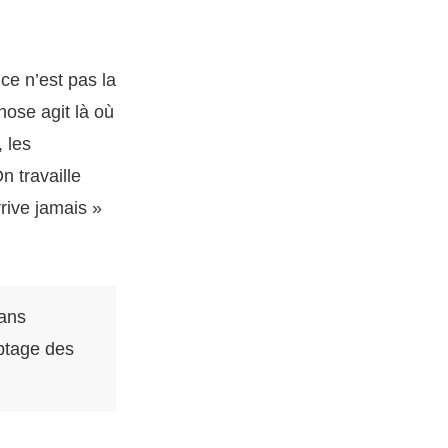
, ce n’est pas la
pnose agit là où
 les
n travaille
rrive jamais »
sans
ptage des