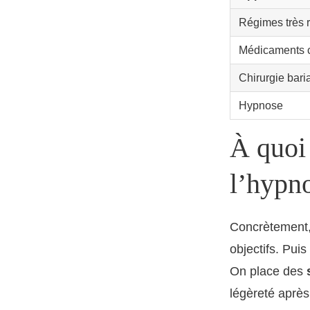
Régimes très re
Médicaments 
Chirurgie bari
Hypnose
À quoi
l’hypno
Concrètement,
objectifs. Pui
On place des
légèreté après