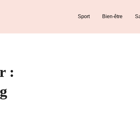
Sport
Bien-être
S
r :
g