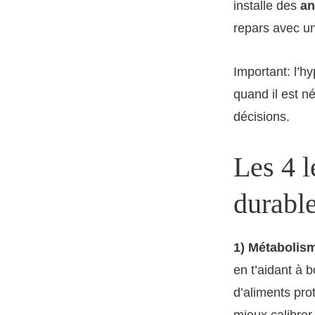
installe des
an
repars avec un
Important: l’h
quand il est n
décisions.
Les 4 l
durabl
1) Métabolism
en t’aidant à 
d’aliments pr