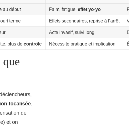
e au début
Faim, fatigue,
effet yo-yo
F
court terme
Effets secondaires, reprise à l’arrêt
V
eur
Acte invasif, suivi long
tte, plus de
contrôle
Nécessite pratique et implication
É
e que
déclencheurs,
ion focalisée
.
sensation de
e) et on