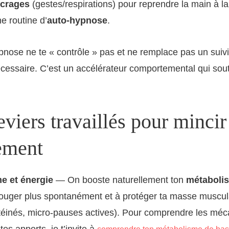
crages
(gestes/respirations) pour reprendre la main à l
e routine d’
auto-hypnose
.
ypnose ne te « contrôle » pas et ne remplace pas un suiv
écessaire. C’est un accélérateur comportemental qui sout
eviers travaillés pour mincir
ement
e et énergie
— On booste naturellement ton
métaboli
bouger plus spontanément et à protéger ta masse muscul
otéinés, micro-pauses actives). Pour comprendre les mé