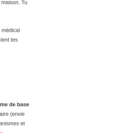
a maison. Tu
i médical
ient tes
sme de base
aire (envie
canismes et