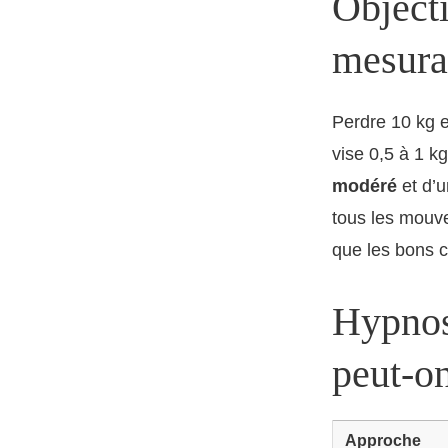
Objecti
mesura
Perdre 10 kg e
vise 0,5 à 1 kg
modéré
et d’u
tous les mouve
que les bons c
Hypnos
peut-on
Approche