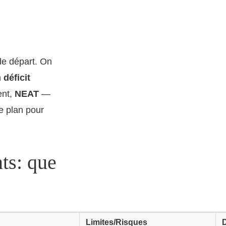
de départ. On
n
déficit
ent,
NEAT
—
e plan pour
ts: que
Limites/Risques
D