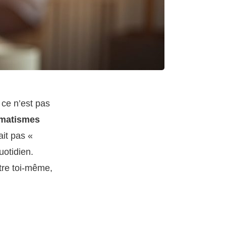
 ce n’est pas
matismes
it pas «
uotidien.
tre toi-même,