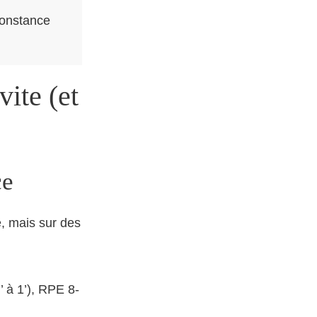
constance
vite (et
ce
e, mais sur des
’ à 1’), RPE 8-