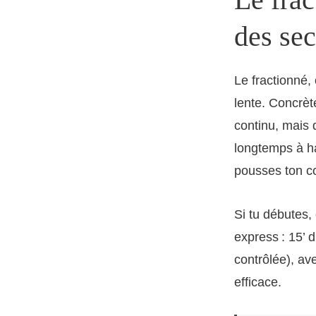
des se
Le fractionné,
lente. Concrèt
continu, mais 
longtemps à ha
pousses ton co
Si tu débutes
express : 15’ d
contrôlée), av
efficace.