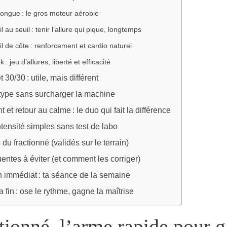
ongue : le gros moteur aérobie
l au seuil : tenir l’allure qui pique, longtemps
il de côte : renforcement et cardio naturel
k : jeu d’allures, liberté et efficacité
t 30/30 : utile, mais différent
type sans surcharger la machine
et retour au calme : le duo qui fait la différence
tensité simples sans test de labo
 du fractionné (validés sur le terrain)
uentes à éviter (et comment les corriger)
n immédiat : ta séance de la semaine
a fin : ose le rythme, gagne la maîtrise
tionné, l’arme rapide pour 