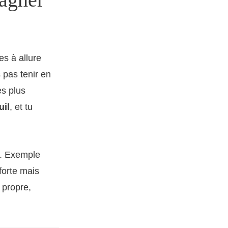
s à allure
 pas tenir en
es plus
uil
, et tu
e. Exemple
forte mais
 propre,