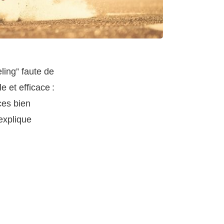
ling” faute de
e et efficace :
ces bien
’explique