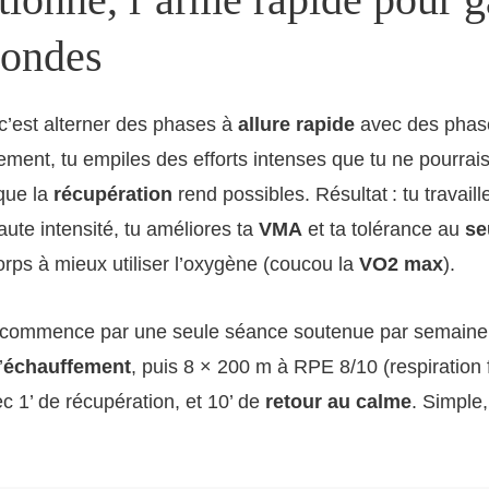
condes
 c’est alterner des phases à
allure rapide
avec des phase
ement, tu empiles des efforts intenses que tu ne pourrais
que la
récupération
rend possibles. Résultat : tu travaill
ute intensité, tu améliores ta
VMA
et ta tolérance au
se
rps à mieux utiliser l’oxygène (coucou la
VO2 max
).
, commence par une seule séance soutenue par semain
’
échauffement
, puis 8 × 200 m à RPE 8/10 (respiration 
ec 1’ de récupération, et 10’ de
retour au calme
. Simple,