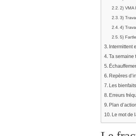
2) VMA l
3) Travai
4) Trava
5) Fartle
Intermittent e
Ta semaine 
Échauffement 
Repères d’in
Les bienfaits
Erreurs fréq
Plan d’actio
Le mot de l
Le frac