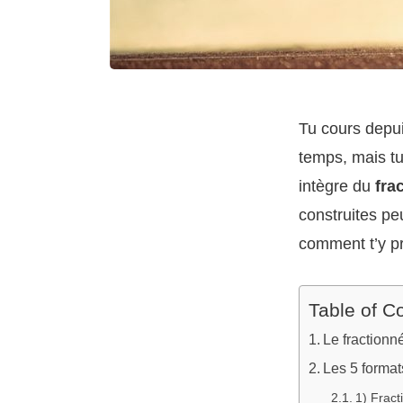
Tu cours depui
temps, mais tu
intègre du
fra
construites peu
comment t’y pr
Table of C
Le fractionn
Les 5 format
1) Fract