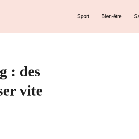
Sport
Bien-être
S
g : des
er vite