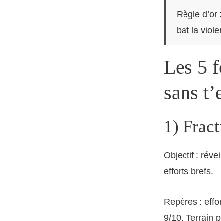
Règle d’or
bat la viol
Les 5 f
sans t’
1) Fract
Objectif : révei
efforts brefs.
Repères : effor
9/10. Terrain p