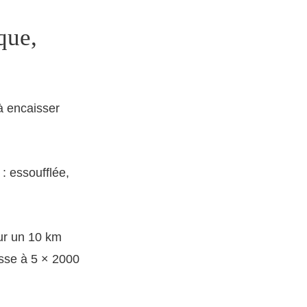
ique,
 à encaisser
: essoufflée,
our un 10 km
asse à 5 × 2000