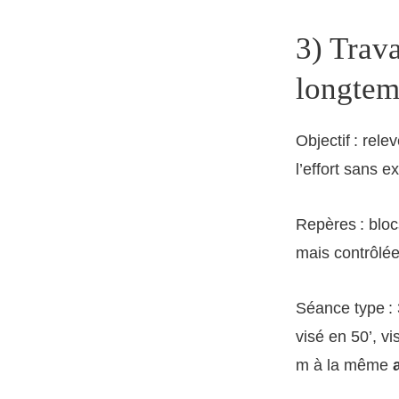
3) Trava
longtem
Objectif : rel
l’effort sans e
Repères : bloc
mais contrôlée
Séance type : 
visé en 50’, v
m à la même